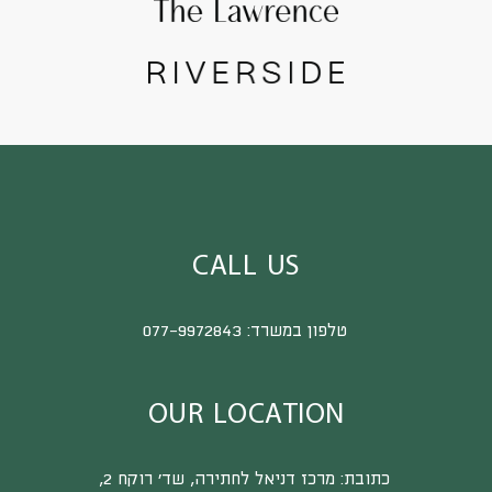
CALL US
טלפון במשרד:
077-9972843
OUR LOCATION
כתובת:
מרכז דניאל לחתירה, שד’ רוקח 2,