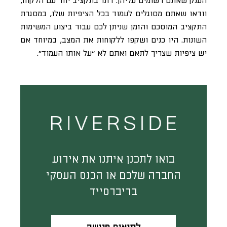
הענק שאתם רשומים עליהן. דונו בתקציב יחד עם הלקוח,
וודאו שאתם מסוגלים לעמוד בכל הציפיות שלו, במסגרת
התקציב המוסכם והזמן שניתן לכם עבור ביצוע המשימות
השונות. היו כנים ושקפו ללקוחות את המצב, במיוחד אם
יש ציפיות שצריך לתאם ואתם לא “על אותו העמוד”.
בואו לתכנן איתנו את אירוע
החברה שלכם או הכנס העסקי
בריברסייד