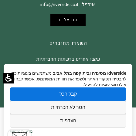
אימייל:
info@riverside.co.il
פנו אלינו
השארו מחוברים
עקבו אחרינו ברשתות החברתיות
Riverside מסעדה ובית קפה בתל אביב
משתמשים בעוגיות כדי
להבטיח תפקוד האתר ולשפר את חוויית המשתמש. אפשר לבחור
אילו סוגי עוגיות להפעיל.
קבל הכל
הסר לא הכרחיות
צור קשר
קרדיטים לצלמים
הצהרת נגישות
העדפות
מדיניות פרטיות
Copyright © 2025 RiverSide.
Website By - Dreamzone