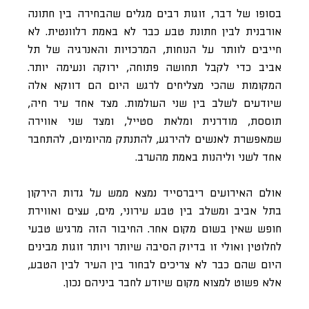
בסופו של דבר, זוגות רבים מגלים שהבחירה בין חתונה
אורבנית לבין חתונת טבע כבר לא באמת רלוונטית. לא
חייבים לוותר על הנוחות, המרכזיות והאנרגיה של תל
אביב כדי לקבל תחושה פתוחה, ירוקה ונעימה יותר.
המקומות שהכי מצליחים לרגש היום הם דווקא אלה
שיודעים לשלב בין שני העולמות. מצד אחד עיר חיה,
תוססת, מודרנית ומלאת סטייל, ומצד שני אווירה
שמאפשרת לאנשים להירגע, להתנתק מהיומיום, להתחבר
אחד לשני וליהנות באמת מהערב.
אולם האירועים ריברסייד נמצא ממש על גדות הירקון
בתל אביב ומשלב בין טבע עירוני, מים, עצים ואווירת
חופש שאין בשום מקום אחר. החיבור הזה מרגיש טבעי
לחלוטין ואולי זו בדיוק הסיבה שיותר ויותר זוגות מבינים
היום שהם כבר לא צריכים לבחור בין העיר לבין הטבע,
אלא פשוט למצוא מקום שיודע לחבר ביניהם נכון.