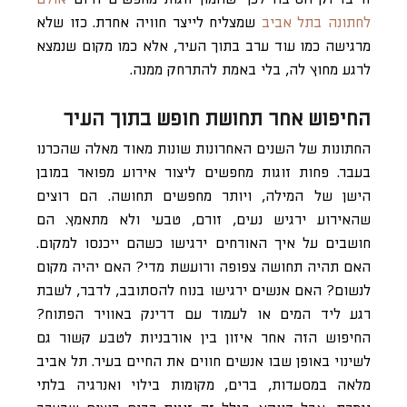
לחתונה בתל אביב
שמצליח לייצר חוויה אחרת. כזו שלא
מרגישה כמו עוד ערב בתוך העיר, אלא כמו מקום שנמצא
לרגע מחוץ לה, בלי באמת להתרחק ממנה.
החיפוש אחר תחושת חופש בתוך העיר
החתונות של השנים האחרונות שונות מאוד מאלה שהכרנו
בעבר. פחות זוגות מחפשים ליצור אירוע מפואר במובן
הישן של המילה, ויותר מחפשים תחושה. הם רוצים
שהאירוע ירגיש נעים, זורם, טבעי ולא מתאמץ. הם
חושבים על איך האורחים ירגישו כשהם ייכנסו למקום.
האם תהיה תחושה צפופה ורועשת מדי? האם יהיה מקום
לנשום? האם אנשים ירגישו בנוח להסתובב, לדבר, לשבת
רגע ליד המים או לעמוד עם דרינק באוויר הפתוח?
החיפוש הזה אחר איזון בין אורבניות לטבע קשור גם
לשינוי באופן שבו אנשים חווים את החיים בעיר. תל אביב
מלאה במסעדות, ברים, מקומות בילוי ואנרגיה בלתי