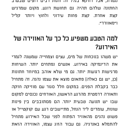
נגמרת, אבל דווקא בגלל זה זוגות רבים רוצים שבערב
החתונה שלהם תהיה גם תחושת רוגע. מקום שמרגיש
קצת אחרת. קצת פחות עירוני ולחוץ ויותר קליל
ו”מאוורר”.
למה הטבע משפיע כל כך על האווירה של
האירוע?
יש משהו בנוכחות של מים, עצים וצמחייה שמשנה לגמרי
את הדינמיקה באירוע. אנשים נפתחים יותר. השיחות
מרגישות רגועות יותר. גם מי שלא אוהב במיוחד חתונות
(כן, יש גם כאלה) פתאום מוצא את עצמו נהנה. זה מתחיל
כבר בקבלת הפנים. במקום חלל סגור עם מוזיקה חזקה
ותאורה דרמטית מהרגע הראשון, האורחים נכנסים למקום
שבו יש תנועה טבעית יותר. הם מסתובבים בין פינות
שונות, עומדים ליד הנחל, מתיישבים רגע עם קוקטייל או
פשוט נהנים מהאוויר הפתוח לפני שכל האירוע מתחיל
להתמלא באנרגיה. גם עבור הזוג עצמו, האווירה הזאת