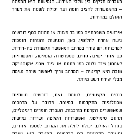
מעברים חלקים בין שלבי האירוע. הגמישות היא המפתח
– מהאפשרות להציב חופה ועד יכולת לשנות את מערך
האולם במהירות.
אירועים משפחתיים כמו בר מצווה או חתונת כסף דורשים
גישה אחרת לחלוטין. כאן, הנגישות והנוחות הופכות
למרכזיות. יש צורך במרחב המאפשר תקשורת בין-דורית,
עם אזורי ישיבה נוחים, טמפרטורה מתאימה, ואפשרויות
לאחסון ציוד נלווה כמו מתנות או ציוד טכני. אקוסטיקה
טובה היא קריטית – המרחב צריך לאפשר שיחה נעימה
מבלי יצירת רעש מיותר.
כנסים מקצועיים, לעומת זאת, דורשים תשתיות
טכנולוגיות מתקדמות במיוחד. מדובר על מרחבים
שמאפשרים הקרנות מורכבות, העברת חומרים דיגיטליים,
תרגום סימולטני, ואפשרויות הקלטה ושידור. גמישות
בגודל האולם, יכולת לחלק את המרחב למספר אזורים,
ותאורה מתכווננת הם הכרחיים. המטרה היא יצירת