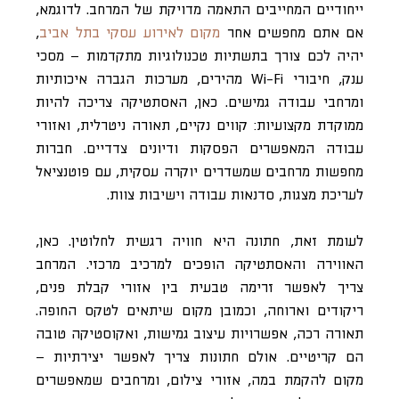
ייחודיים המחייבים התאמה מדויקת של המרחב. לדוגמא,
אם אתם מחפשים אחר
מקום לאירוע עסקי בתל אביב
,
יהיה לכם צורך בתשתיות טכנולוגיות מתקדמות – מסכי
ענק, חיבורי Wi-Fi מהירים, מערכות הגברה איכותיות
ומרחבי עבודה גמישים. כאן, האסתטיקה צריכה להיות
ממוקדת מקצועיות: קווים נקיים, תאורה ניטרלית, ואזורי
עבודה המאפשרים הפסקות ודיונים צדדיים. חברות
מחפשות מרחבים שמשדרים יוקרה עסקית, עם פוטנציאל
לעריכת מצגות, סדנאות עבודה וישיבות צוות.
לעומת זאת, חתונה היא חוויה רגשית לחלוטין. כאן,
האווירה והאסתטיקה הופכים למרכיב מרכזי. המרחב
צריך לאפשר זרימה טבעית בין אזורי קבלת פנים,
ריקודים וארוחה, וכמובן מקום שיתאים לטקס החופה.
תאורה רכה, אפשרויות עיצוב גמישות, ואקוסטיקה טובה
הם קריטיים. אולם חתונות צריך לאפשר יצירתיות –
מקום להקמת במה, אזורי צילום, ומרחבים שמאפשרים