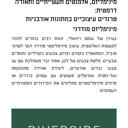
מינימליזם, אלמנטים תעשייתיים ותאורה
דרמטית:
טרנדים עיצוביים בחתונות אורבניות
מינימליזם מודרני
בעידן של עומס ויזואלי, זוגות רבים בוחרים לחזור
לפשטות האלגנטית. עיצוב מינימליסטי מודרני הפך לטרנד
מוביל, המתאפיין בקווים נקיים, צבעים ניטרליים וחומרים
טבעיים. פלטת צבעים של לבן, אפור ובז’ משתלבת עם עץ
טבעי ובדים אורגניים, ליצירת אווירה מתוחכמת
ועל-זמנית. אגרטלים פשוטים עם ענפים בודדים או
פרחים מינימליסטיים מחליפים את הסידורים המסורתיים
העמוסים.