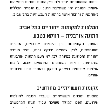
שיחות משמעותיות יותר ולהעניק מתנות וחוויות מותאמות
אישית. המגמה הזו משתלבת היטב עם הנטייה הכללית
לאותנטיות וחיבור אישי בחתונות העכשוויות בתל אביב.
המלצות למקומות ייחודיים בתל אביב
חתונה אורבנית – דווקא בטבע
כאמור, הקונטרסט בין היבטים אורבניים, אדג׳יים
ומחוספסים, לבין צמחייה ירוקה וחיה, יוצר אווירה
ייחודית ומסוגננת במיוחד. לכן, לא מעט חתונות אורבניות
מתקיימות דווקא במתחמים המוקפים טבע, לרבות
אולמות אירועים בפארק הירקון ובאתרי טבע עירוניים
אחרים.
מקומות תעשייתיים מחודשים
מחסנים ומבנים תעשייתיים שעברו הסבה לאולמות
אירועים, הפכו למוקד משיכה עבור זוגות המחפשים