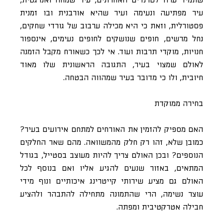
שתמיד ערה לטרנדים האחרונים, עיר שמחה ואנרגטית,
עיר מפתיעה ונעימה ועיר שהיא אורבנית ובו זמנית
פסטורלית, וזאת כי היא מכילה ערבוב של גורדי שחקים,
נחל מרשים, חופים שנושקים לחופים נעימים, אינספור
חנויות, מוקדי תרבות ועוד. אי לכך כשאורח מקבל הזמנה
לאולם שמצוי בעיר, התגובה הראשונית שלו מאוד
חיובית, ולו כי מדובר בעיר שמהווה הבטחה.
בחירה ממוקדת
האם מספיק להזמין את האורחים למתחם אירועים בעיר?
כמובן שלא, זהו רק חלק מהמשוואה. מהם שאר החלקים
הנוספים? ובכן האולם צריך להיות מעוצב בסטייל, בגודל
המתאים, באזור שנעים להגיע אליו ואם בנוסף לכל
האולם גם מציע שירותי קייטרינג איכותיים ונוף מידי
עוצר נשימה, הרי שהתמונה מתחילה להתבהר ולהציע
חבילה אטרקטיבית ומפתה.