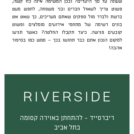
שעונה על סך היעדים? ובכן המשימה אינה כזו קשה,
פשוט צריך לשאול חברים ובני משפחה, לחפש מעט
ברשת ולברר מול ספקים שאתם מעריכים, כך שאט אט
בונים רשימה של מתחמי אירועים מומלצים ופשוט
קובעים פגישה. כיצד תקבלו החלטה? כאשר תגיעו
למקום הנכון אתם כבר תחושו בכך – ממש כמו בסיפור
אהבה!
ריברסייד - להתחתן באוירה קסומה
בתל אביב