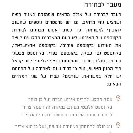
מעבר לבחירה
מעבר לבחירה של אולם מתאים שממוקם באזור מנצח
ושמציע נוף מרהיב, גם יש פרמטרים נוספים שחשוב
להוסיף למשוואה ופה כמובן אנחנו מכוונים לבחירת
הקונספט של האירוע. לא פעם המארחים מבקשים לעצב
את האירוע בקונספט פורימי, בקונספט ארצישראלי,
בקונספט נטו עסקי, בקונספט כפרי, בקונספט צבעוני
וכדומה, ועל כן חשוב שהמתחם הרצוי יצליח ליישר קו אל
מול החזון האישי, ועל כן ברור שגם לאמירה של המתחם
יש חלק במשוואה. שנדגים? עברו על שני המקרים
הבאים:
עסק מבקש להרים אירוע חברה ועל כן בוחר
בקונספט אלגנטי מעונב. במקרה זה העסק צריך
לבחור במתחם אירועים שנחשב יוקרתי ומוקפד.
זוג חולם להתחתן באווירה טבעית, ועל כן הוא צריך