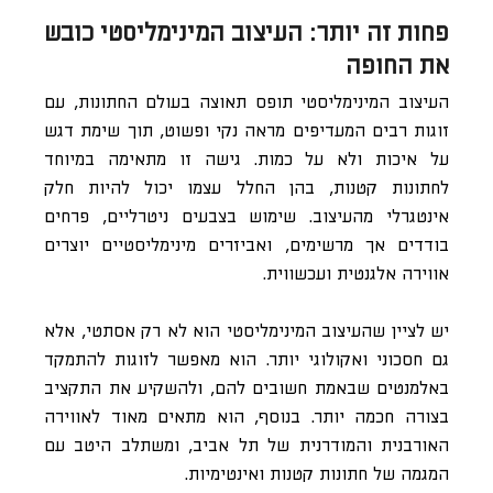
פחות זה יותר: העיצוב המינימליסטי כובש
את החופה
העיצוב המינימליסטי תופס תאוצה בעולם החתונות, עם
זוגות רבים המעדיפים מראה נקי ופשוט, תוך שימת דגש
על איכות ולא על כמות. גישה זו מתאימה במיוחד
לחתונות קטנות, בהן החלל עצמו יכול להיות חלק
אינטגרלי מהעיצוב. שימוש בצבעים ניטרליים, פרחים
בודדים אך מרשימים, ואביזרים מינימליסטיים יוצרים
אווירה אלגנטית ועכשווית.
יש לציין שהעיצוב המינימליסטי הוא לא רק אסתטי, אלא
גם חסכוני ואקולוגי יותר. הוא מאפשר לזוגות להתמקד
באלמנטים שבאמת חשובים להם, ולהשקיע את התקציב
בצורה חכמה יותר. בנוסף, הוא מתאים מאוד לאווירה
האורבנית והמודרנית של תל אביב, ומשתלב היטב עם
המגמה של חתונות קטנות ואינטימיות.