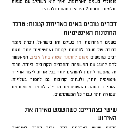
פופולרי בשנים האחרונות, ואיך הוא משתלב עם מגמות
עולמיות נוספות? הישארו עמנו ונגלה מיד.
דברים טובים באים באריזות קטנות: טרנד
החתונות האינטימיות
בשנים האחרונות, הן בעולם והן בישראל, ניכרת מגמה
ברורה של מעבר לחתונות קטנות ואינטימיות יותר. זוגות
רבים מחפשים
מקום לחתונה קטנה בתל אביב
, המאפשר
להם לחגוג עם המשפחה והחברים הקרובים ביותר. טרנד
זה מאפשר לזוגות להשקיע יותר בכל אורח, ליצור אווירה
אינטימית יותר, ולעתים קרובות גם לחסוך בעלויות.
האווירה החמה והמשפחתית מובילה לחוויה משמעותית
ועמוקה יותר עבור כל המשתתפים.
שישי בצהריים: כשהשמש מאירה את
האירוע
חתונת שישי בצהריים בתל אביב הפכה לאופציה