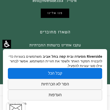
אימייל:
info@riverside.co.il
פנו אלינו
השארו מחוברים
עקבו אחרינו ברשתות החברתיות
Riverside מסעדה ובית קפה בתל אביב
משתמשים בעוגיות כדי
להבטיח תפקוד האתר ולשפר את חוויית המשתמש. אפשר לבחור
אילו סוגי עוגיות להפעיל.
קבל הכל
הסר לא הכרחיות
צור קשר
קרדיטים לצלמים
הצהרת נגישות
העדפות
מדיניות פרטיות
Copyright © 2025 RiverSide.
Website By - Dreamzone